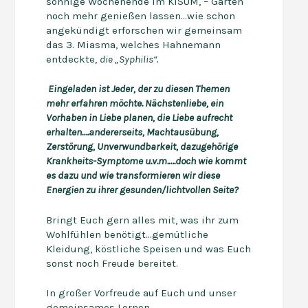
sonnige Wochenende im KISUM, – Garten
noch mehr genießen lassen…wie schon
angekündigt erforschen wir gemeinsam
das 3. Miasma, welches Hahnemann
entdeckte,
die „Syphilis“.
Eingeladen ist Jeder, der zu diesen Themen
mehr erfahren möchte. Nächstenliebe, ein
Vorhaben in Liebe planen, die Liebe aufrecht
erhalten….andererseits, Machtausübung,
Zerstörung, Unverwundbarkeit, dazugehörige
Krankheits-Symptome u.v.m.….doch wie kommt
es dazu und wie transformieren wir diese
Energien zu ihrer gesunden/
lichtvollen Seite?
Bringt Euch gern alles mit, was ihr zum
Wohlfühlen benötigt…gemütliche
Kleidung, köstliche Speisen und was Euch
sonst noch Freude bereitet.
In großer Vorfreude auf Euch und unser
gemeinsames Lernen,