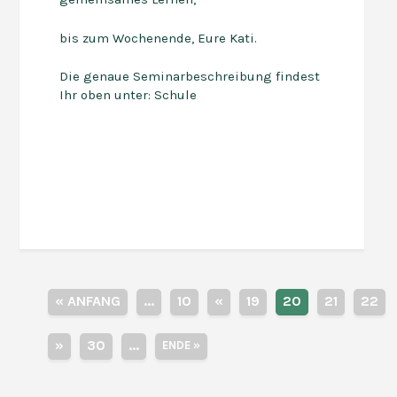
bis zum Wochenende, Eure Kati.
Die genaue Seminarbeschreibung findest
Ihr oben unter: Schule
« ANFANG
...
10
«
19
20
21
22
»
30
...
ENDE »