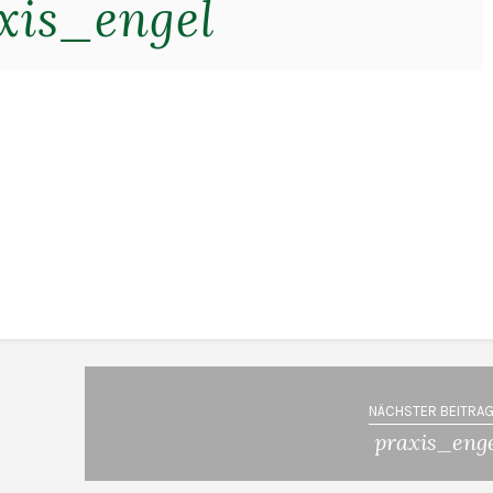
xis_engel
NÄCHSTER BEITRAG
praxis_eng