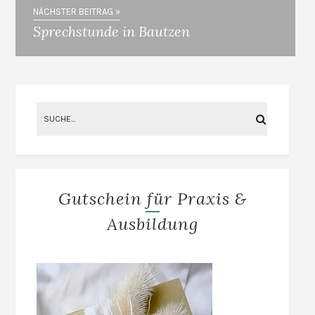
Str. 2. /
NÄCHSTER BEITRAG »
Telefonnummer:
Sprechstunde in Bautzen
03643 - 49 44 83.
Die Praxis in
Blankenhain ist
nach den Ferien,…
Gutschein für Praxis &
Ausbildung