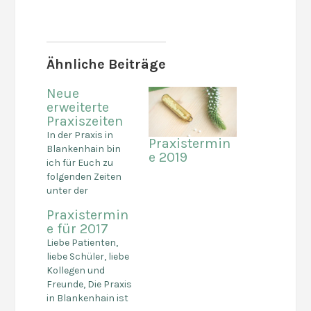
Ähnliche Beiträge
Neue
erweiterte
Praxiszeiten
In der Praxis in
Praxistermin
Blankenhain bin
e 2019
ich für Euch zu
folgenden Zeiten
unter der
Telefonnummer
Praxistermin
036459 530 100,
e für 2017
erreichbar. Bitte
Liebe Patienten,
nutzt auch gern
liebe Schüler, liebe
den
Kollegen und
Anrufbeantworter.
Freunde, Die Praxis
Mo: 9.00 - 15.00 Uhr
in Blankenhain ist
Di: 9.00 - 15.00 Uhr